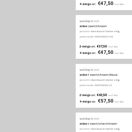
productcode: 990010160911
€37,50
2-delige
set:
€47
4-delige
set:
J-TEC
wieldop
16 inch
austin
zwart/zilver
pasvorm
standaard st
productcode: 990010160012