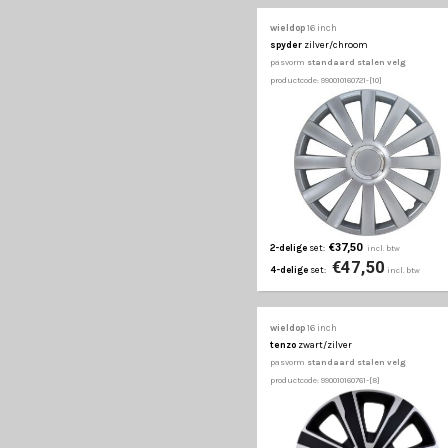
wieldop
16 inch
penta
zwart/zilver
pasvorm
standaard st
productcode: 990010160521
€39,50
2-delige
set:
€52
4-delige
set:
wieldop
16 inch
radical
zilver/chroo
pasvorm
standaard st
productcode: 990010160571
€37,50
2-delige
set:
€47
4-delige
set:
wieldop
16 inch