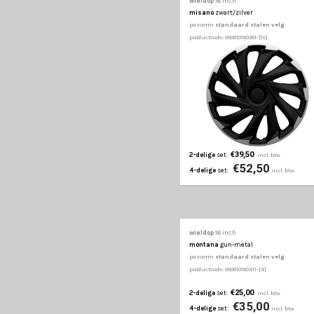
4-delige
set:
wieldop
16 inch
lemans
zwart/zilver
pasvorm
standaard st
productcode: 990010160301
€39,50
2-delige
set:
€52
4-delige
set:
wieldop
16 inch