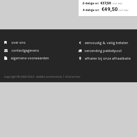
€37,50
2-delige
set:
€47
4-delige
set:
wieldop
16 inch
tecna
zwart/chroom
pasvorm
standaard st
productcode: 990010160382
€55,00
2-delige
set:
€75
4-delige
set:
SPARCO
wieldop
16 inch
bergamo
zilver
pasvorm
standaard st