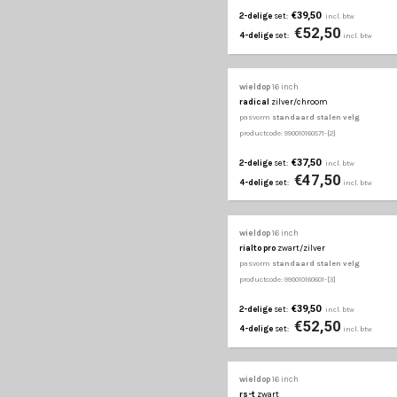
€39,50
2-delige
set:
€52
4-delige
set:
wieldop
16 inch
montana
gun-metal
pasvorm
standaard st
productcode: 990010160411
€25,00
2-delige
set:
€35
4-delige
set: