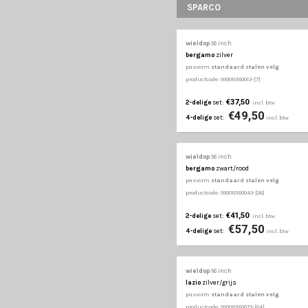
€47
4-delige
set:
wieldop
16 inch
hero gtr
zwart/rood
pasvorm
standaard st
productcode: 990010160092
€41,50
2-delige
set:
€55
4-delige
set:
wieldop
16 inch
maximus
zwart/rood
pasvorm
standaard st
productcode: 990010160132
€37,50
2-delige
set:
€47
4-delige
set: