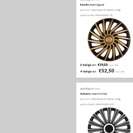
€39,50
2-delige
set:
€52
4-delige
set:
wieldop
16 inch
itah
zwart
pasvorm
bolle stalen v
productcode: 990010160231