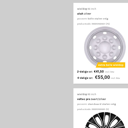
productcode: 990010160661
€39,50
2-delige
set:
€52
4-delige
set:
wieldop
16 inch
sportive
zilver
pasvorm
standaard st
productcode: 990010160691
€27,50
2-delige
set:
€37
4-delige
set:
wieldop
16 inch
spyder
zilver/chroo
pasvorm
standaard st
productcode: 990010160721