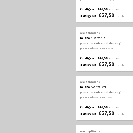
wieldop
16 inch
mistral van
zilver
pasvorm
bolle stalen v
productcode: 990010160162
€29,50
2-delige
set:
€42
4-delige
set:
wieldop
16 inch
multi
zilver
pasvorm
standaard st
productcode: 990010160192
€29,50
2-delige
set:
€42
4-delige
set: