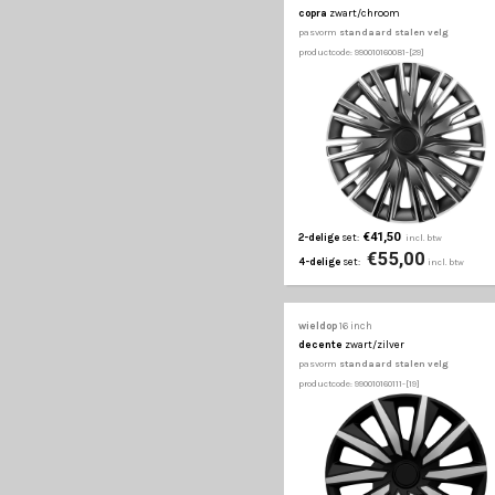
€39,50
2-delige
set:
€52
4-delige
set:
wieldop
16 inch
copra
zwart/chroom
pasvorm
standaard st
productcode: 990010160081