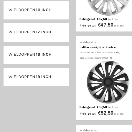
WIELDOPPEN
15 INCH
WIELDOPPEN
16 INCH
€37,50
2-delige
set:
€47
4-delige
set:
WIELDOPPEN
17 INCH
wieldop
16 inch
caliber
zwart/zilver/
pasvorm
standaard st
WIELDOPPEN
18 INCH
productcode: 990010160051
WIELDOPPEN
19 INCH