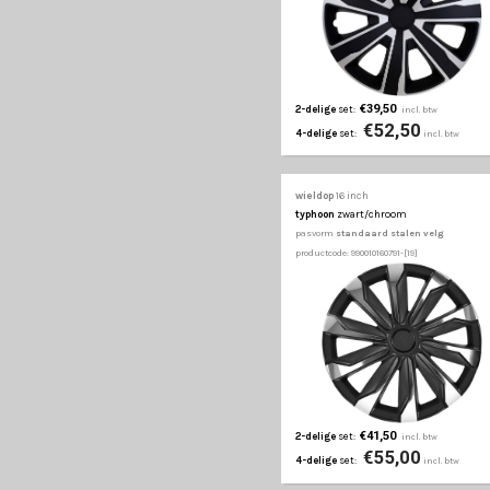
rialto pro
zwart/zilve
pasvorm
standaard st
productcode: 990010160601
€39,50
2-delige
set:
€52
4-delige
set:
wieldop
16 inch
rs-t
zwart
pasvorm
standaard st
productcode: 990010160631
€29,50
2-delige
set:
€42
4-delige
set:
wieldop
16 inch
sinus
zwart/zilver
pasvorm
standaard st