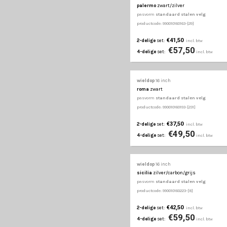
wieldop
16 inch
nascar
zwart/groen
pasvorm
standaard st
productcode: 990010160222
€37,50
2-delige
set:
€47
4-delige
set:
wieldop
16 inch
orden
zwart/chroom
pasvorm
standaard st
productcode: 990010160252
€37,50
2-delige
set:
€47
4-delige
set:
wieldop
16 inch
orden r
zwart/chroo