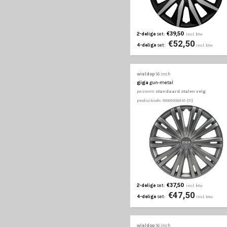
€41,50
2-delige
set:
€55
4-delige
set:
wieldop
16 inch
decente
zwart/zilver
pasvorm
standaard st
productcode: 990010160111-
€39,50
2-delige
set:
€52
4-delige
set: