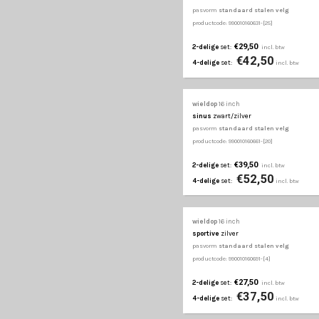
wieldop
16 inch
nardo
zwart/zilver
pasvorm
standaard st
productcode: 990010160441
€39,50
2-delige
set:
€52
4-delige
set:
wieldop
16 inch
nero r
zwart/rood
pasvorm
standaard st
productcode: 990010160471
€32,50
2-delige
set:
€45
4-delige
set: