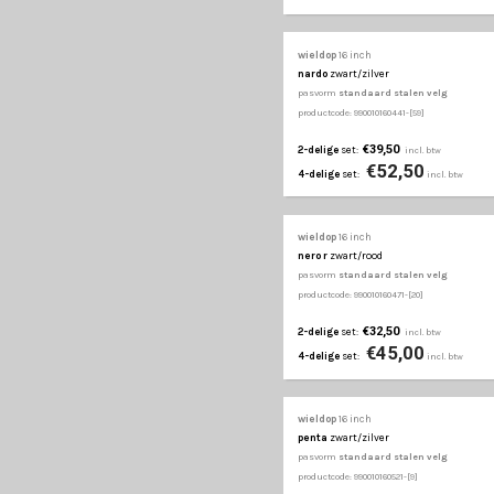
mega
zilver
pasvorm
standaard st
productcode: 990010160331
€27,50
2-delige
set:
€37
4-delige
set:
wieldop
16 inch
misano
zwart/zilver
pasvorm
standaard st
productcode: 990010160361