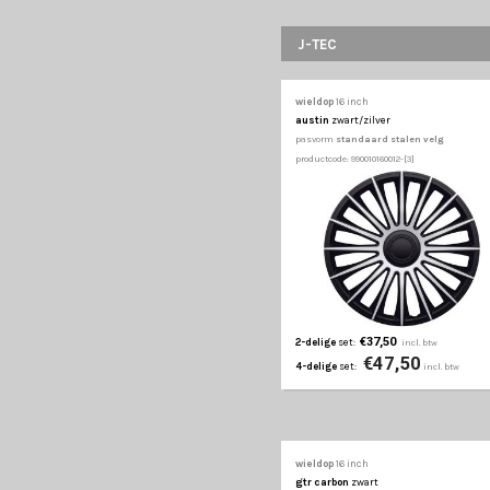
€39,50
2-delige
set:
€52
4-delige
set:
wieldop
16 inch
typhoon
zwart/chro
pasvorm
standaard st
productcode: 990010160791