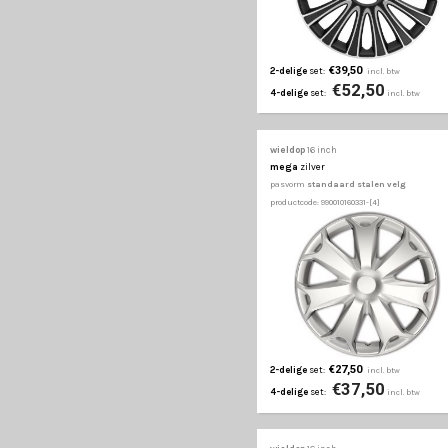
€32,50
2-delige
set:
€45
4-delige
set:
wieldop
16 inch
kendo
zwart/goud
pasvorm
standaard st
productcode: 990010160261
€39,50
2-delige
set:
€52