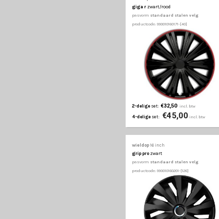
wieldop
16 inch
giga
gun-metal
pasvorm
standaard st
productcode: 990010160141-
€37,50
2-delige
set:
€47
4-delige
set:
wieldop
16 inch
giga r
zwart/rood
pasvorm
standaard st