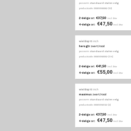
€41,50
2-delige
set:
€55
4-delige
set:
wieldop
16 inch
utah
zilver
pasvorm
bolle stalen v
productcode: 990010160831
€41,50
2-delige
set:
€55
4-delige
set: