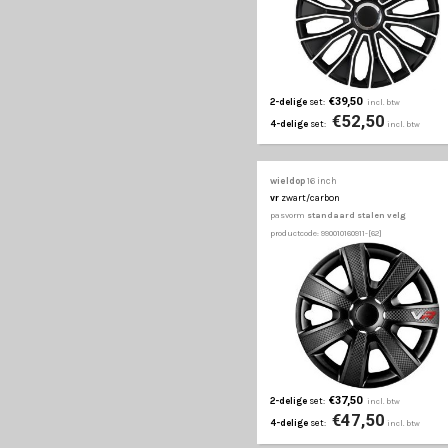
€37,50
2-delige
set:
€47
4-delige
set:
wieldop
16 inch
tenzo
zwart/zilver
pasvorm
standaard st
productcode: 990010160761