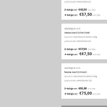
€37,50
2-delige
set:
€47
4-delige
set:
wieldop
16 inch
gtr carbon
zwart
pasvorm
standaard st
productcode: 990010160062
€37,50
2-delige
set: