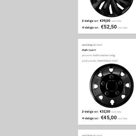
productcode: 990010160171
€32,50
2-delige
set:
€45
4-delige
set:
wieldop
16 inch
grip pro
zwart
pasvorm
standaard st
productcode: 990010160201