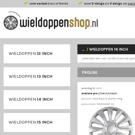
ruim aanbod
direct af fabriek
zowel
2-delige
als
..
/
WIELDOPPE
WIELDOPPEN
12 INCH
selecteer een van 
PROLINE
WIELDOPPEN
13 INCH
wieldop
16 inch
avalone pro
zilver/c
WIELDOPPEN
14 INCH
pasvorm
standaard st
productcode: 990010160021