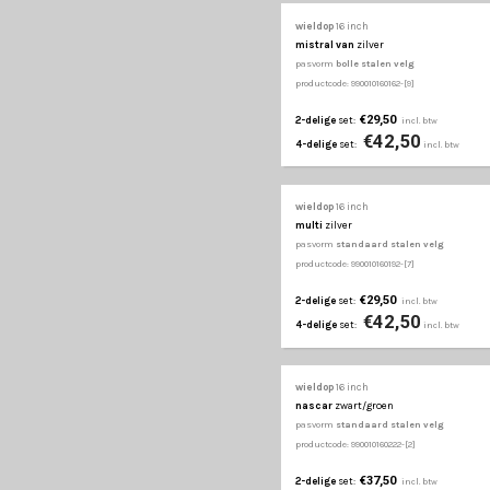
wieldop
16 inch
voltec pro
zwart/zilve
pasvorm
standaard st
productcode: 990010160881
€39,50
2-delige
set:
€52
4-delige
set:
wieldop
16 inch
vr
zwart/carbon
pasvorm
standaard st