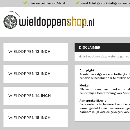
ruim aanbod
direct af fabriek
zowel
2-delige
als
DISCLAIMER
WIELDOPPEN
12 INCH
de inhoud van deze
Copyright
WIELDOPPEN
13 INCH
Zonder voorafgaan
zenden of beschikb
Merken
Alle woord- en b
schriftelijke toes
WIELDOPPEN
14 INCH
Aansprakelijkhei
Deze website is b