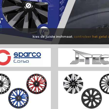
kies de juiste inchmaat
, controleer
het getal 