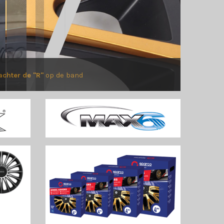
achter de "R"
op de band